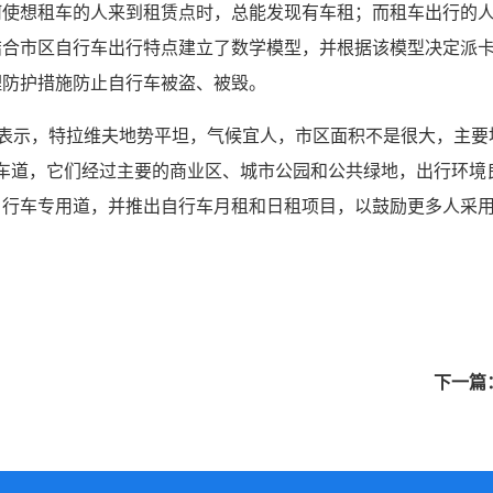
何使想租车的人来到租赁点时，总能发现有车租；而租车出行的
结合市区自行车出行特点建立了数学模型，并根据该模型决定派
理防护措施防止自行车被盗、被毁。
南表示，特拉维夫地势平坦，气候宜人，市区面积不是很大，主
行车道，它们经过主要的商业区、城市公园和公共绿地，出行环境
自行车专用道，并推出自行车月租和日租项目，以鼓励更多人采
下一篇