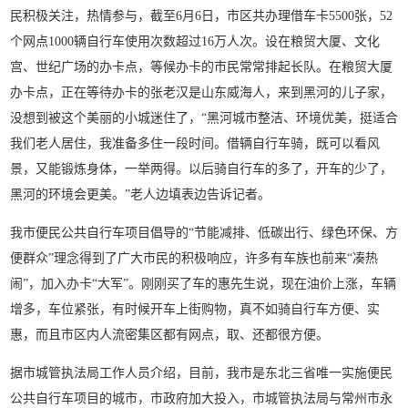
民积极关注，热情参与，截至6月6日，市区共办理借车卡5500张，52
个网点1000辆自行车使用次数超过16万人次。设在粮贸大厦、文化
宫、世纪广场的办卡点，等候办卡的市民常常排起长队。在粮贸大厦
办卡点，正在等待办卡的张老汉是山东威海人，来到黑河的儿子家，
没想到被这个美丽的小城迷住了，“黑河城市整洁、环境优美，挺适合
我们老人居住，我准备多住一段时间。借辆自行车骑，既可以看风
景，又能锻炼身体，一举两得。以后骑自行车的多了，开车的少了，
黑河的环境会更美。”老人边填表边告诉记者。
我市便民公共自行车项目倡导的“节能减排、低碳出行、绿色环保、方
便群众”理念得到了广大市民的积极响应，许多有车族也前来“凑热
闹”，加入办卡“大军”。刚刚买了车的惠先生说，现在油价上涨，车辆
增多，车位紧张，有时候开车上街购物，真不如骑自行车方便、实
惠，而且市区内人流密集区都有网点，取、还都很方便。
据市城管执法局工作人员介绍，目前，我市是东北三省唯一实施便民
公共自行车项目的城市，市政府加大投入，市城管执法局与常州市永