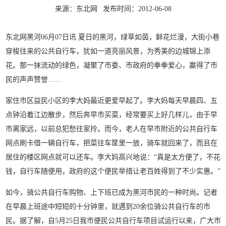
来源：东北网
发布时间：2012-06-08
东北网黑河06月07日讯 夏日的黑河，绿草如茵，鲜花烂漫，大街小巷
穿梭往来的公共自行车，犹如一道亮丽风景，为秀美的边城锦上添
花。那一抹流动的绿色，凝聚了市委、市政府的拳拳爱心，赢得了市
民的声声赞誉……
家住市区益民小区的李大妈最近更爱早起了。李大妈每天早晨四、五
点钟沿着江边散步，然后奔早市买菜，经常要买上好几样儿，由于早
市离家远，以前总犯愁往家拎。而今，老人在早市附近的公共自行车
网点刷卡借一辆自行车，把菜往车筐里一放，骑车就回来了，而且在
居住的楼区网点就可以还车。李大妈高兴地说：“真是太方便了，不花
钱，自行车随便用，政府的这个便民举措让老百姓得到了不少实惠。”
如今，骑公共自行车购物、上下班已成为黑河市民的一种时尚。记者
在早晨上班途中短短的十分钟里，就遇到20余位骑公共自行车的市
民。据了解，自5月25日我市便民公共自行车项目试运行以来，广大市