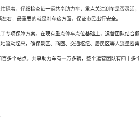
正忙碌着，仔细检查每一辆共享助力车，重点关注刹车是否灵活，
0辆左右，最重要的就是刹车这方面，保证市民出行安全。
定了专项保障方案。在现有重点停车点位基础上，运营团队结合
速地流动起来，确保景区、商圈、交通枢纽、居民区等人流量密
四百多个站点，共享助力车有一万多辆，整个运营团队有四十多个
”